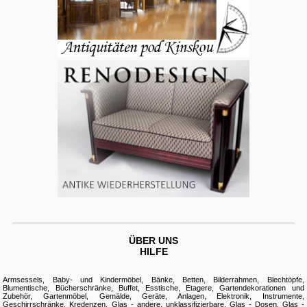
ÜBER UNS
HILFE
Armsessels
,
Baby- und Kindermöbel
,
Bänke
,
Betten
,
Bilderrahmen
,
Blechtöpfe
,
Blumentische
,
Bücherschränke
,
Buffet
,
Esstische
,
Etagere
,
Gartendekorationen und
Zubehör
,
Gartenmöbel
,
Gemälde
,
Geräte, Anlagen, Elektronik, Instrumente
,
Geschirrschränke, Kredenzen
,
Glas - andere, unklassifizierbare
,
Glas - Dosen
,
Glas -